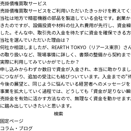
売掛債権買取サービス
売掛債権買取サービスをご利用いただいたきっかけを教えてく
当社は地方で精密機器の部品を製造している会社です。創業か
きたのですが、設備投資や材料の仕入れ費用が先行し、資金繰
した。そんな中、取引先の入金を待たずに資金を確保できる方
当社を選んでいただいた理由は？
何社か相談しましたが、REARTH TOKYO（リアース東
の取り扱いなど、現場事情に詳しく、書類の整備から契約まで
実際に利用してみていかがでしたか？
申し込みからわずか数日で資金が入金され、本当に助かりまし
につながり、追加の受注にも結びついています。入金までの“
今後の展望と、同じように悩んでいる経営者へのメッセージを
事業を拡大していく過程では、どうしても「資金が足りない瞬
売掛金を有効に活かす方法なので、無理なく資金を動かせます
に踏み出していきたいと思います。
検
索:
固定ページ
コラム・ブログ