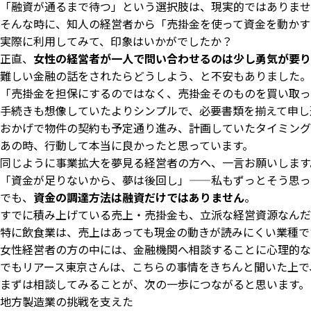
「融資が通るまで待つ」という選択肢は、現実的ではありませ
そんな時に、知人の経営者から「売掛金を使って資金を動かす
実際に利用してみて、印象はいかがでしたか？
正直、
女性の経営者が一人で問い合わせるのは少し勇気が要り
難しい金融の話をされたらどうしよう、と不安もありました。
「売掛金を担保にするのではなく、売掛金そのものを買い取っ
手続きも想像していたよりシンプルで、必要書類を揃えて申し
おかげで物件の契約も予定通り進み、計画していたタイミング
あの時、行動して本当に良かったと思っています。
同じように事業拡大を夢見る経営者の方へ、一言お願いします
「資金が足りないから、夢は後回し」——私もずっとそう思っ
でも、
資金の調達方法は融資だけではありません
。
すでに積み上げている売上・売掛金も、立派な経営資源なんだ
特に飲食業は、売上はあっても現金の動きが読みにくい業種で
女性経営者の方の中には、金融機関へ相談することに心理的な
でもリアース東京さんは、こちらの事情をきちんと聞いた上で
まずは相談してみることが、次の一歩につながると思います。
地方製造業の挑戦を支えた