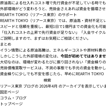
原油高による仕入れコスト増で先行資金が不足している時でも
外部環境がどう変わろうと、売掛金さえあれば資金を循環させ
REARTH TOKYO（リアース東京）のサポート
REARTH TOKYO（リアース東京）では、原油高・資材
スピードと信頼を重視し、最短1日で1億円までの資金化も可
「仕入れコストの上昇で先行資金が足りない」「入金サイクル
ご説明しますので、まずはお気軽にご相談ください。
まとめ
イラン情勢による原油高騰は、エネルギーコストや原材料費の
しかしこうした外部環境の変化は、
今回が初めてではありませ
大切なのは、環境が変わるたびに振り回されない「資金繰りの
売掛債権買取サービスは、不測の事態でも手元の資金を動かし
資金繰りに少しでも不安を感じたら、早めにREARTH TOK
検
索:
リアース東京
ブログの 2026年4月 のアーカイブを表示してい
固定ページ
コラム・ブログ
トップページ