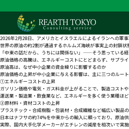
2026年2月28日、アメリカとイスラエルによるイランへの
世界の原油の約2割が通過するホルムズ海峡が事実上の封鎖状
「中東の話だから、うちには関係ない」——そう思っている経
原油価格の高騰は、エネルギーコストにとどまらず、サプライ
原油高は、なぜ中小企業の資金繰りに影響するのか
原油価格の上昇が中小企業に与える影響は、主に三つのルート
①エネルギーコストの上昇
ガソリン価格や電気・ガス料金が上がることで、製造コストや
運送業・製造業・飲食業など、エネルギーを多く使う業種ほど
②原材料・資材コストの上昇
プラスチック・合成樹脂・包装材・合成繊維など幅広い製品の
日本はナフサの約74%を中東からの輸入に頼っており、原油
実際、国内大手化学メーカーがエチレンの減産を相次いで実施