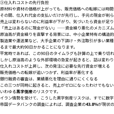
③仕入れコストの先行負担
原材料や資材の価格が上がっても、販売価格への転嫁には時間
その間、仕入れ代金の支払いだけが先行し、手元の現金が削ら
売上は変わらないのに利益率が下がり、気づいたら資金が足り
「売上はあるのに現金がない」——資金繰り悪化のメカニズム
原油高が資金繰りを直撃する背景には、中小企業特有の構造的
製造業や運送業など、大手企業の下請け・外注取引が多い業種
るまで最大約90日かかることになります。
平常時であれば、この90日のタイムラグも計算の上で乗り切
しかし原油高のような外部環境の急変が起きると、話は変わり
仕入れコストが上昇し、次の発注に必要な先行資金が増える
販売価格への転嫁が追いつかず、利益率が悪化する
銀行融資の審査は、業績悪化を理由に通りにくくなる
この三つが同時に起きると、売上がゼロになったわけでもない
いわゆる
黒字倒産
のリスクです。
イラン情勢を受けて、こうした黒字倒産リスクは、すでに数字
帝国データバンクの調査によれば、調査企業の
43.8％
が現状