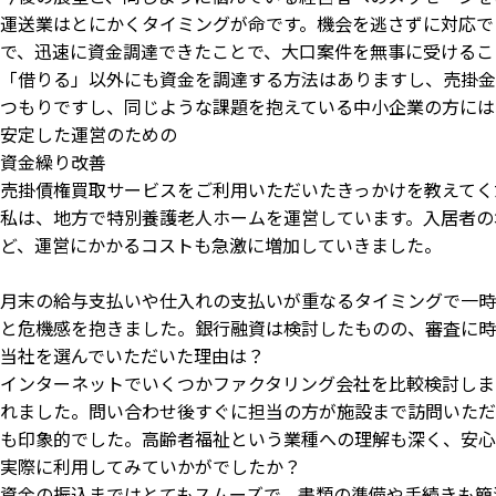
運送業はとにかくタイミングが命です。機会を逃さずに対応で
で、迅速に資金調達できたことで、大口案件を無事に受けるこ
「借りる」以外にも資金を調達する方法はありますし、売掛金
つもりですし、同じような課題を抱えている中小企業の方には
安定した運営のための
資金繰り改善
売掛債権買取サービスをご利用いただいたきっかけを教えてく
私は、地方で特別養護老人ホームを運営しています。入居者の
ど、運営にかかるコストも急激に増加していきました。
月末の給与支払いや仕入れの支払いが重なるタイミングで一時
と危機感を抱きました。銀行融資は検討したものの、審査に時
当社を選んでいただいた理由は？
インターネットでいくつかファクタリング会社を比較検討しま
れました。問い合わせ後すぐに担当の方が施設まで訪問いただ
も印象的でした。高齢者福祉という業種への理解も深く、安心
実際に利用してみていかがでしたか？
資金の振込まではとてもスムーズで、書類の準備や手続きも簡