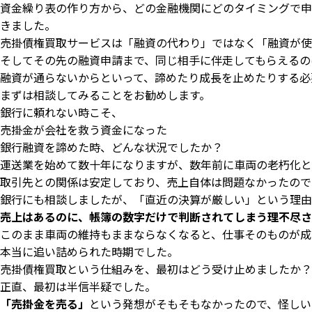
資金繰り表の作り方から、どの金融機関にどのタイミングで申
きました。
売掛債権買取サービスは「融資の代わり」ではなく「融資が使
そしてその先の融資申請まで、同じ相手に伴走してもらえるの
融資が通らないからといって、諦めたり成長を止めたりする必
まずは相談してみることをお勧めします。
銀行に頼れない時こそ、
売掛金が会社を救う資金になった
銀行融資を諦めた時、どんな状況でしたか？
運送業を始めて数十年になりますが、数年前に車両の老朽化と
取引先との関係は安定しており、売上自体は問題なかったので
銀行にも相談しましたが、「直近の決算が厳しい」という理由
売上はあるのに、帳簿の数字だけで判断されてしまう理不尽さ
このまま車両の維持もままならなくなると、仕事そのものが成
本当に追い詰められた時期でした。
売掛債権買取という仕組みを、最初はどう受け止めましたか？
正直、最初は半信半疑でした。
「売掛金を売る」
という発想がそもそもなかったので、怪しい