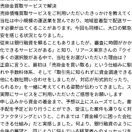
売掛金買取サービスで解決
売掛債権買取サービスをご利用いただいたきっかけを教えてく
当社は中小規模の運送業を営んでおり、地域密着型で配送サー
す必要が出てくることがあります。今回も同様に、大口の緊急
安を感じる状況となりました。
従来は銀行融資を頼ることもありましたが、審査に時間がかか
化できるサービスがある」と知り、リアース東京さんの『クイ
多くの選択肢がある中で、当社をお選びいただいた理由は？
正直に言うと、最初は「売掛金を買い取る」という仕組みに馴
れや手数料体系、そして「取引先に知られずに資金調達できる
他にも数社問い合わせをしましたが、対応が形式的だったり、
られるか」を一緒に考えてくれる姿勢が伝わってきました。ス
実際にサービスをご利用いただいたご感想をお願いします
申し込みから資金の着金まで、予想以上にスムーズでした。書
手配を予定どおり行うことができ、受注した案件も滞りなく対
ファクタリングというと、これまでは「資金繰りに困った会社
できる仕組み」だと実感しました。何より、銀行融資のように
今後の展望と、同じように悩んでいる経営者へのメッセージを