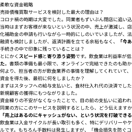
柔軟な資金戦略
売掛債権買取サービスを検討した最大の理由は？
コロナ禍の時期は大変でした。同業者もずいぶん閉店に追い込
当時はまずお客様が来ないという状況の中、売上が激減し、店
化補助金の申請も行いながら一時的にしのいでいましたが、法
融資も検討しましたが、返済計画を立てる余裕もなく、
「今あ
手続きの中で印象に残っていることは？
とにかく
スピード感
と
寄り添う姿勢
です。飲食業は利益率が低
た
。書類の準備も最小限で、オンラインで完結できたのも助か
何より、担当者の方が飲食業界の事情を理解してくれていて、
資金を得た後、最初に何をしましたか？
まずはスタッフへの給与支払いと、食材仕入れ代の決済でした
新規顧客の獲得にもつながりました。
資金繰りの不安がなくなったことで、目の前の支払いに追われ
同業の方にこのサービスを説明するとしたら、どう伝えますか
「売上はあるのにキャッシュがない、という状況を打破できる
飲食業は入金サイクルが長い取引も多く、特にデリバリーやケ
ルです。もちろん手数料は発生しますが、「機会損失を防ぐコ