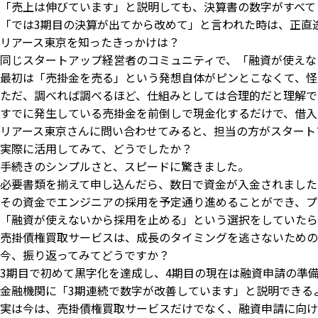
「売上は伸びています」と説明しても、決算書の数字がすべて
「では3期目の決算が出てから改めて」と言われた時は、正直
リアース東京を知ったきっかけは？
同じスタートアップ経営者のコミュニティで、「融資が使えな
最初は「売掛金を売る」という発想自体がピンとこなくて、怪
ただ、調べれば調べるほど、仕組みとしては合理的だと理解で
すでに発生している売掛金を前倒しで現金化するだけで、借入
リアース東京さんに問い合わせてみると、担当の方がスタート
実際に活用してみて、どうでしたか？
手続きのシンプルさと、スピードに驚きました。
必要書類を揃えて申し込んだら、数日で資金が入金されました
その資金でエンジニアの採用を予定通り進めることができ、プ
「融資が使えないから採用を止める」という選択をしていたら
売掛債権買取サービスは、成長のタイミングを逃さないための
今、振り返ってみてどうですか？
3期目で初めて黒字化を達成し、4期目の現在は融資申請の準
金融機関に「3期連続で数字が改善しています」と説明できる
実は今は、売掛債権買取サービスだけでなく、融資申請に向け