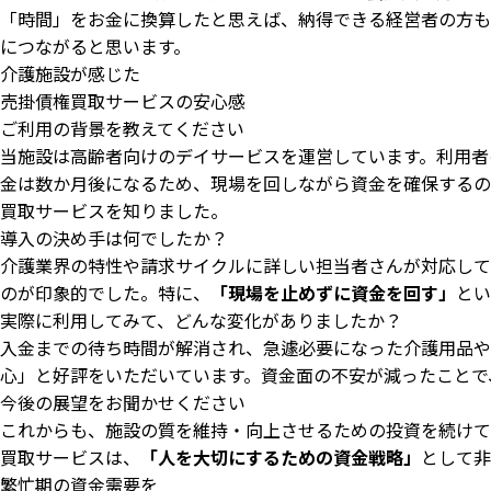
「時間」をお金に換算したと思えば、納得できる経営者の方も
につながると思います。
介護施設が感じた
売掛債権買取サービスの安心感
ご利用の背景を教えてください
当施設は高齢者向けのデイサービスを運営しています。利用者
金は数か月後になるため、現場を回しながら資金を確保するの
買取サービスを知りました。
導入の決め手は何でしたか？
介護業界の特性や請求サイクルに詳しい担当者さんが対応して
のが印象的でした。特に、
「現場を止めずに資金を回す」
とい
実際に利用してみて、どんな変化がありましたか？
入金までの待ち時間が解消され、急遽必要になった介護用品や
心」と好評をいただいています。資金面の不安が減ったことで
今後の展望をお聞かせください
これからも、施設の質を維持・向上させるための投資を続けて
買取サービスは、
「人を大切にするための資金戦略」
として非
繁忙期の資金需要を