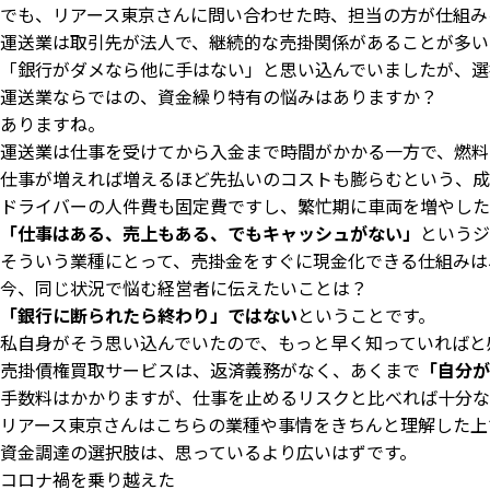
でも、リアース東京さんに問い合わせた時、担当の方が仕組み
運送業は取引先が法人で、継続的な売掛関係があることが多い
「銀行がダメなら他に手はない」と思い込んでいましたが、選
運送業ならではの、資金繰り特有の悩みはありますか？
ありますね。
運送業は仕事を受けてから入金まで時間がかかる一方で、燃料
仕事が増えれば増えるほど先払いのコストも膨らむという、成
ドライバーの人件費も固定費ですし、繁忙期に車両を増やした
「仕事はある、売上もある、でもキャッシュがない」
というジ
そういう業種にとって、売掛金をすぐに現金化できる仕組みは
今、同じ状況で悩む経営者に伝えたいことは？
「銀行に断られたら終わり」ではない
ということです。
私自身がそう思い込んでいたので、もっと早く知っていればと
売掛債権買取サービスは、返済義務がなく、あくまで
「自分が
手数料はかかりますが、仕事を止めるリスクと比べれば十分な
リアース東京さんはこちらの業種や事情をきちんと理解した上
資金調達の選択肢は、思っているより広いはずです。
コロナ禍を乗り越えた